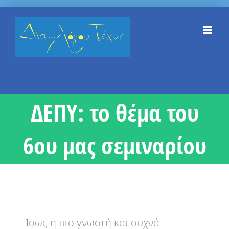
Skip
to
content
ΔΕΠΥ: το θέμα του
6ου μας σεμιναρίου
Ίσως η πιο γνωστή και συχνά